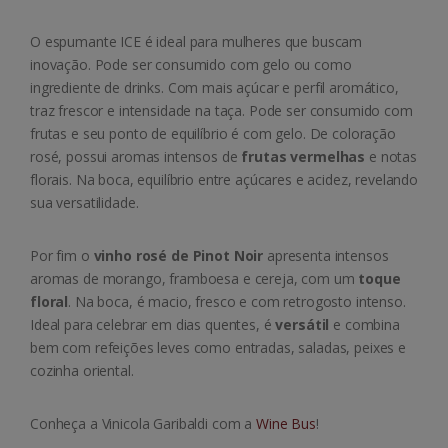
O espumante ICE é ideal para mulheres que buscam
inovação. Pode ser consumido com gelo ou como
ingrediente de drinks. Com mais açúcar e perfil aromático,
traz frescor e intensidade na taça. Pode ser consumido com
frutas e seu ponto de equilíbrio é com gelo. De coloração
rosé, possui aromas intensos de
frutas vermelhas
e notas
florais. Na boca, equilíbrio entre açúcares e acidez, revelando
sua versatilidade.
Por fim o
vinho rosé de Pinot Noir
apresenta intensos
aromas de morango, framboesa e cereja, com um
toque
floral
. Na boca, é macio, fresco e com retrogosto intenso.
Ideal para celebrar em dias quentes, é
versátil
e combina
bem com refeições leves como entradas, saladas, peixes e
cozinha oriental.
Conheça a Vinicola Garibaldi com a
Wine Bus
!