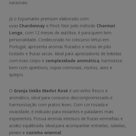
nacionais.
Já o Espumante premium elaborado com
uvas
Chardonnay
e Pinot Noir pelo método
Charmat
Longo
, com 12 meses de autólise, é para quem tem
personalidade. Condecorado no concurso Virtus em
Portugal, apresenta aromas frutados e notas
de pão
tostado e frutas secas. Ideal para apreciadores de bebidas
com mais corpo e
complexidade aromática
, harmoniza
bem com aperitivos, sopas cremosas, risotos, aves e
queijos.
O
Granja União Merlot Rosé
é um vinho fresco e
aromático, ideal para consumo descompromissado e
harmonização com pratos leves. Com cor rosada e
vivacidade, é indicado para iniciantes e paladares mais
experientes. Possui aromas intensos de frutas vermelhas e
acidez equilibrada. Ideal para acompanhar entradas, saladas,
peixes e
cozinha oriental
.