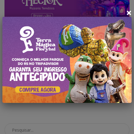
×
Deixe seu comentário
Faça
login
para comentar a
publicação.
Pesquisar no Blog