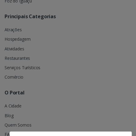
Foz do Iguaçú
Principais Categorias
Atrações
Hospedagem
Atividades
Restaurantes
Serviços Turísticos
Comércio
O Portal
A Cidade
Blog
Quem Somos
FAQ