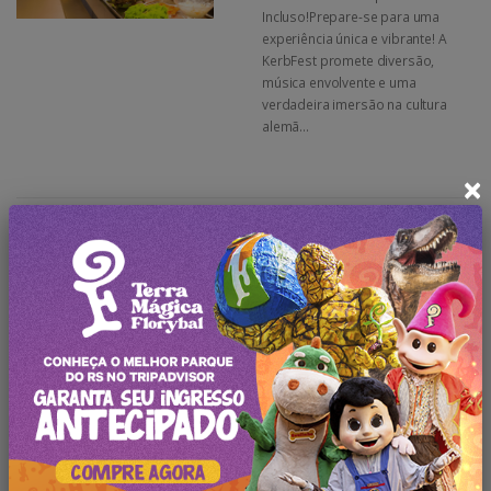
Incluso!Prepare-se para uma
experiência única e vibrante! A
KerbFest promete diversão,
música envolvente e uma
verdadeira imersão na cultura
alemã...
×
Passeios Turísticos
Passeio Linha Bella Com Almoço e
Transporte
Mais que um passeio, uma
história a ser vivida! Descubra o
Encanto de Gramado com Almoço
Italiano + TransporteExplore a
essência autêntica de Gramado
com o Passeio Linha Bella, uma
experiência turísti...