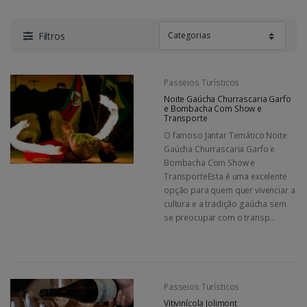
Filtros
Passeios Turísticos
Noite Gaúcha Churrascaria Garfo
e Bombacha Com Show e
Transporte
O famoso Jantar Temático Noite
Gaúcha Churrascaria Garfo e
Bombacha Com Show e
TransporteEsta é uma excelente
opção para quem quer vivenciar a
cultura e a tradição gaúcha sem
se preocupar com o transp...
Passeios Turísticos
Vitivinícola Jolimont