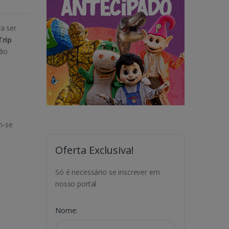
a ser
Trip
não
m-se
Oferta Exclusiva!
Só é necessário se inscrever em
nosso portal
Nome: