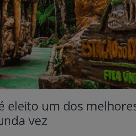
 é eleito um dos melhore
unda vez