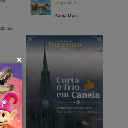
ião.
AcquaMotion
Saiba Mais
lturas,
×