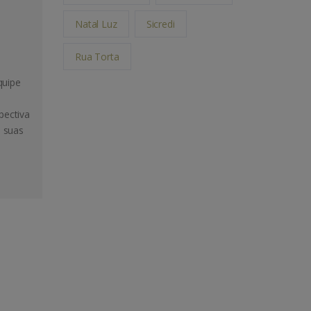
Natal Luz
Sicredi
Rua Torta
quipe
pectiva
m suas