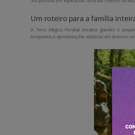
300 pessoas por espetáculo, uma das maiores do eixo 
Um roteiro para a família inteir
A Terra Mágica Florybal encanta grandes e peque
brinquedos e apresentações artísticas em diversos cen