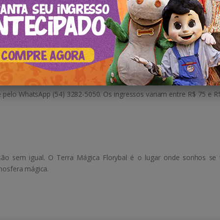
a
s, rodeados por seres mitológicos, dinossauros, gigantes de pedra 
de montanha russa e um passeio de Dino móvel.
e pelo WhatsApp (54) 3282-5050. Os ingressos variam entre R$ 75 e R$
ão sem igual. O Terra Mágica Florybal é o lugar onde sonhos se
tmosfera mágica.