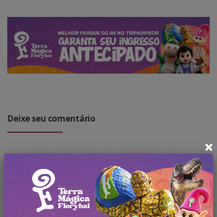
Deixe seu comentário
×
Faça
login
para comentar a
publicação.