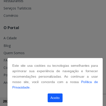
Restaurantes
Serviços Turísticos
Comércio
O Portal
A Cidade
Blog
Quem Somos
FAQ
Este site usa cookies ou tecnologias semelhantes para
Contato
aprimorar sua experiência de navegação e fornecer
Política de Privacidade
recomendações personalizadas. Ao continuar a usar
nosso site, você concorda com a nossa
Política de
Anuncie
Privacidade.
Aceito
2026 © Grupo Portal Gramado
Todos os direitos reservados.