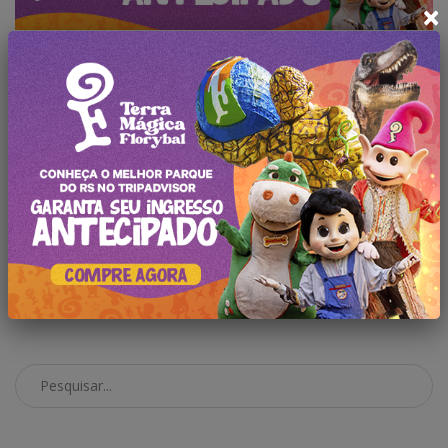
×
Deixe seu comentário
Faça
login
para comentar a
publicação.
Pesquisar no Blog