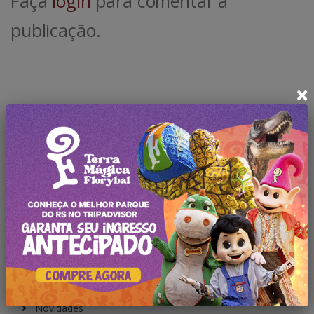
Faça
login
para comentar a
publicação.
×
Pesquisar no Blog
Categorias
Todas Publicações
Notícias
Atrações
Novidades