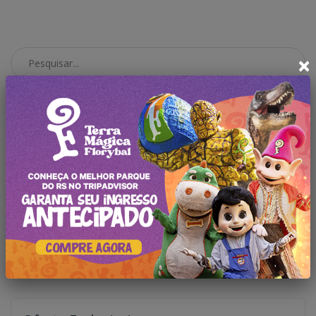
×
Pesquisar no Blog
Categorias
Todas Publicações
Notícias
Atrações
Novidades